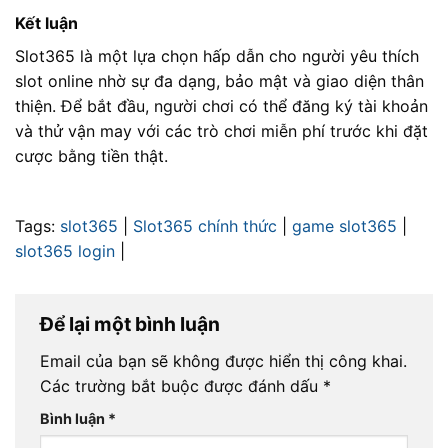
Kết luận
Slot365 là một lựa chọn hấp dẫn cho người yêu thích
slot online nhờ sự đa dạng, bảo mật và giao diện thân
thiện. Để bắt đầu, người chơi có thể đăng ký tài khoản
và thử vận may với các trò chơi miễn phí trước khi đặt
cược bằng tiền thật.
Tags:
slot365
|
Slot365 chính thức
|
game slot365
|
slot365 login
|
Để lại một bình luận
Email của bạn sẽ không được hiển thị công khai.
Các trường bắt buộc được đánh dấu
*
Bình luận
*