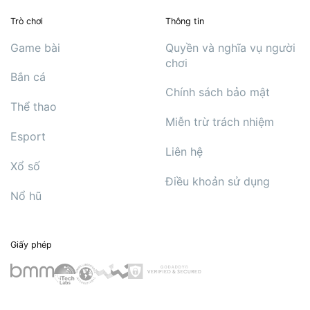
Trò chơi
Thông tin
Game bài
Quyền và nghĩa vụ người
chơi
Bắn cá
Chính sách bảo mật
Thể thao
Miễn trừ trách nhiệm
Esport
Liên hệ
Xổ số
Điều khoản sử dụng
Nổ hũ
Giấy phép