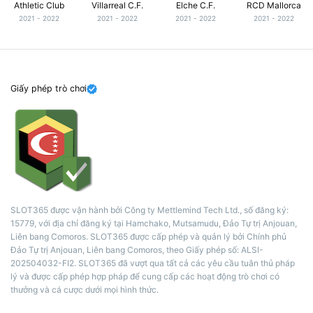
Athletic Club
Villarreal C.F.
Elche C.F.
RCD Mallorca
2021 - 2022
2021 - 2022
2021 - 2022
2021 - 2022
Giấy phép trò chơi
SLOT365 được vận hành bởi Công ty Mettlemind Tech Ltd., số đăng ký:
15779, với địa chỉ đăng ký tại Hamchako, Mutsamudu, Đảo Tự trị Anjouan,
Liên bang Comoros. SLOT365 được cấp phép và quản lý bởi Chính phủ
Đảo Tự trị Anjouan, Liên bang Comoros, theo Giấy phép số: ALSI-
202504032-FI2. SLOT365 đã vượt qua tất cả các yêu cầu tuân thủ pháp
lý và được cấp phép hợp pháp để cung cấp các hoạt động trò chơi có
thưởng và cá cược dưới mọi hình thức.