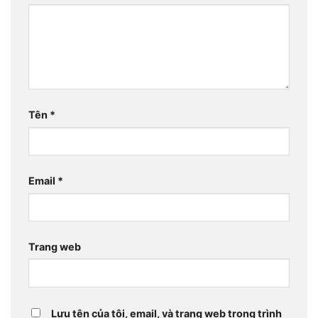
Tên
*
Email
*
Trang web
Lưu tên của tôi, email, và trang web trong trình