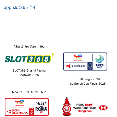
app slot365 (14)
Nhà tài trợ Danh hiệu
SLOT365 Gresini Racing
MotoGP 2025
TotalEnergies BWF
Sudirman Cup Finals 2025
Nhà Tài Trợ Chính Thức