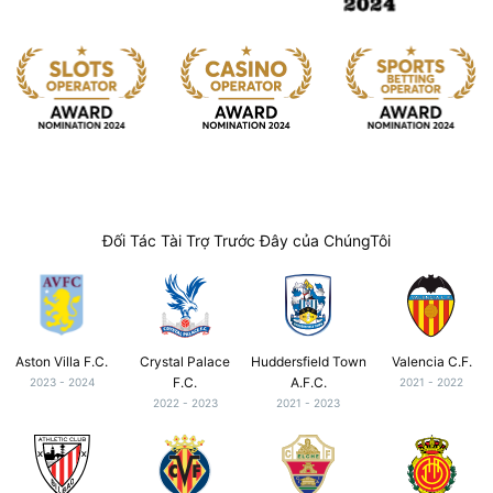
Đối Tác Tài Trợ Trước Đây của ChúngTôi
Aston Villa F.C.
Crystal Palace
Huddersfield Town
Valencia C.F.
F.C.
A.F.C.
2023 - 2024
2021 - 2022
2022 - 2023
2021 - 2023