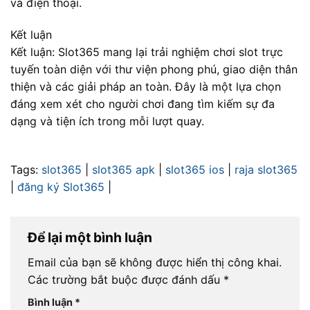
và điện thoại.
Kết luận
Kết luận: Slot365 mang lại trải nghiệm chơi slot trực
tuyến toàn diện với thư viện phong phú, giao diện thân
thiện và các giải pháp an toàn. Đây là một lựa chọn
đáng xem xét cho người chơi đang tìm kiếm sự đa
dạng và tiện ích trong mỗi lượt quay.
Tags:
slot365
|
slot365 apk
|
slot365 ios
|
raja slot365
|
đăng ký Slot365
|
Để lại một bình luận
Email của bạn sẽ không được hiển thị công khai.
Các trường bắt buộc được đánh dấu
*
Bình luận
*