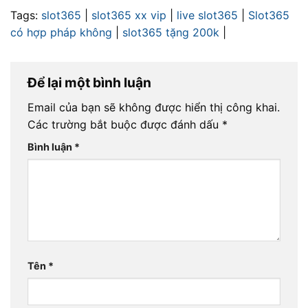
Tags:
slot365
|
slot365 xx vip
|
live slot365
|
Slot365
có hợp pháp không
|
slot365 tặng 200k
|
Để lại một bình luận
Email của bạn sẽ không được hiển thị công khai.
Các trường bắt buộc được đánh dấu
*
Bình luận
*
Tên
*