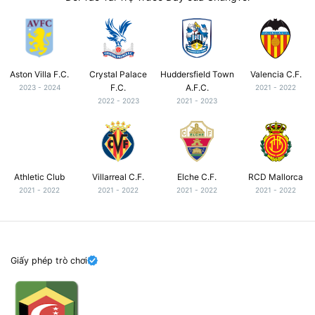
Aston Villa F.C.
Crystal Palace
Huddersfield Town
Valencia C.F.
F.C.
A.F.C.
2023 - 2024
2021 - 2022
2022 - 2023
2021 - 2023
Athletic Club
Villarreal C.F.
Elche C.F.
RCD Mallorca
2021 - 2022
2021 - 2022
2021 - 2022
2021 - 2022
Giấy phép trò chơi