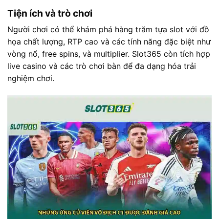
Tiện ích và trò chơi
Người chơi có thể khám phá hàng trăm tựa slot với đồ
họa chất lượng, RTP cao và các tính năng đặc biệt như
vòng nổ, free spins, và multiplier. Slot365 còn tích hợp
live casino và các trò chơi bàn để đa dạng hóa trải
nghiệm chơi.