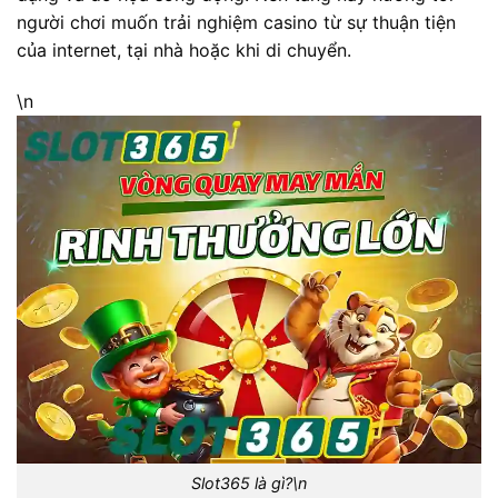
người chơi muốn trải nghiệm casino từ sự thuận tiện
của internet, tại nhà hoặc khi di chuyển.
\n
Slot365 là gì?\n