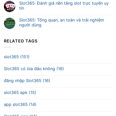
Slot365: Đánh giá nền tảng slot trực tuyến uy
tín
Slot365: Tổng quan, an toàn và trải nghiệm
người dùng
RELATED TAGS
slot365 (151)
Slot365 có lừa đảo không (16)
đăng nhập Slot365 (16)
slot365 apk (15)
app slot365 (14)