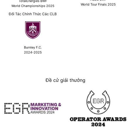
TotalEnergies BWF
World Tour Finals 2025
World Championships 2025
Đối Tác Chính Thức Các CLB
Burnley F.C.
2024-2025
Đề cử giải thưởng