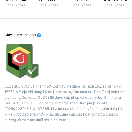
2021 - 2022
2021 - 2022
2021 - 2022
2021 - 2022
Giấy phép trò chơi
SLOT365 được vận hành bởi Công ty Mettlemind Tech Ltd., số đăng ký:
15779, với địa chỉ đăng ký tại Hamchako, Mutsamudu, Đảo Tự trị Anjouan,
Liên bang Comoros. SLOT365 được cấp phép và quản lý bởi Chính phủ
Đảo Tự trị Anjouan, Liên bang Comoros, theo Giấy phép số: ALSI-
202504032-FI2. SLOT365 đã vượt qua tất cả các yêu cầu tuân thủ pháp
lý và được cấp phép hợp pháp để cung cấp các hoạt động trò chơi có
thưởng và cá cược dưới mọi hình thức.