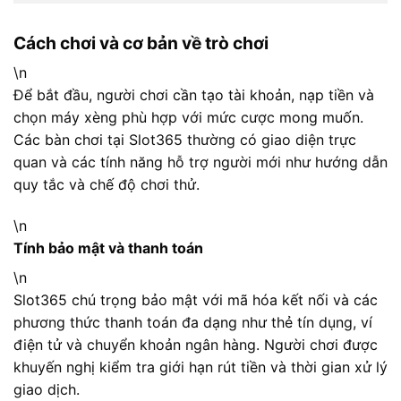
Cách chơi và cơ bản về trò chơi
\n
Để bắt đầu, người chơi cần tạo tài khoản, nạp tiền và
chọn máy xèng phù hợp với mức cược mong muốn.
Các bàn chơi tại Slot365 thường có giao diện trực
quan và các tính năng hỗ trợ người mới như hướng dẫn
quy tắc và chế độ chơi thử.
\n
Tính bảo mật và thanh toán
\n
Slot365 chú trọng bảo mật với mã hóa kết nối và các
phương thức thanh toán đa dạng như thẻ tín dụng, ví
điện tử và chuyển khoản ngân hàng. Người chơi được
khuyến nghị kiểm tra giới hạn rút tiền và thời gian xử lý
giao dịch.