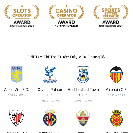
Đối Tác Tài Trợ Trước Đây của ChúngTôi
Aston Villa F.C.
Crystal Palace
Huddersfield Town
Valencia C.F.
F.C.
A.F.C.
2023 - 2024
2021 - 2022
2022 - 2023
2021 - 2023
Athletic Club
Villarreal C.F.
Elche C.F.
RCD Mallorca