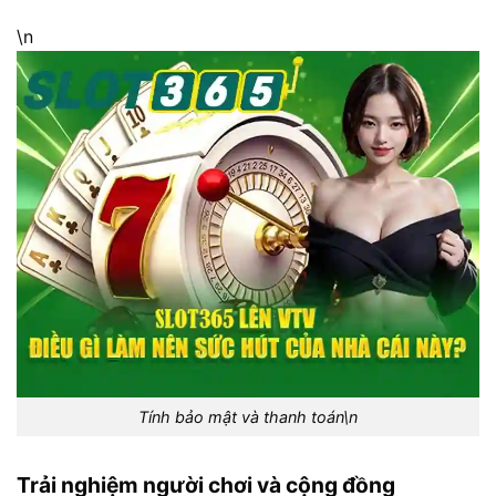
\n
Tính bảo mật và thanh toán\n
Trải nghiệm người chơi và cộng đồng