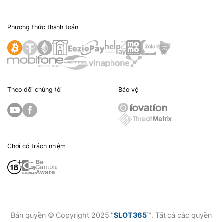
Phương thức thanh toán
Theo dõi chúng tôi
Bảo vệ
Chơi có trách nhiệm
Bản quyền © Copyright 2025 "
SLOT365
™. Tất cả các quyền