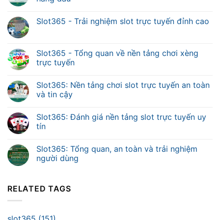
Slot365 - Trải nghiệm slot trực tuyến đỉnh cao
Slot365 - Tổng quan về nền tảng chơi xèng
trực tuyến
Slot365: Nền tảng chơi slot trực tuyến an toàn
và tin cậy
Slot365: Đánh giá nền tảng slot trực tuyến uy
tín
Slot365: Tổng quan, an toàn và trải nghiệm
người dùng
RELATED TAGS
slot365 (151)