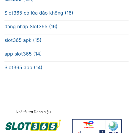
Slot365 có lừa đảo không (16)
đăng nhập Slot365 (16)
slot365 apk (15)
app slot365 (14)
Slot365 app (14)
Nhà tài trợ Danh hiệu