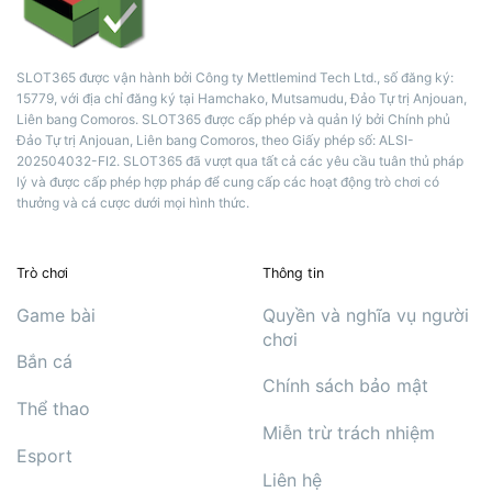
SLOT365 được vận hành bởi Công ty Mettlemind Tech Ltd., số đăng ký:
15779, với địa chỉ đăng ký tại Hamchako, Mutsamudu, Đảo Tự trị Anjouan,
Liên bang Comoros. SLOT365 được cấp phép và quản lý bởi Chính phủ
Đảo Tự trị Anjouan, Liên bang Comoros, theo Giấy phép số: ALSI-
202504032-FI2. SLOT365 đã vượt qua tất cả các yêu cầu tuân thủ pháp
lý và được cấp phép hợp pháp để cung cấp các hoạt động trò chơi có
thưởng và cá cược dưới mọi hình thức.
Trò chơi
Thông tin
Game bài
Quyền và nghĩa vụ người
chơi
Bắn cá
Chính sách bảo mật
Thể thao
Miễn trừ trách nhiệm
Esport
Liên hệ