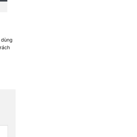
i dùng
trách