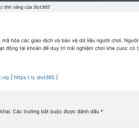
ác tính năng của Slot365'
, mã hóa các giao dịch và bảo vệ dữ liệu người chơi. Ngườ
hoạt động tài khoản để duy trì trải nghiệm chơi khe cuoc có 
.vip
|
https t ly slot365
|
khai.
Các trường bắt buộc được đánh dấu
*