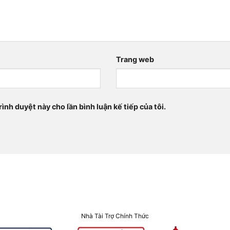
Trang web
rình duyệt này cho lần bình luận kế tiếp của tôi.
Nhà Tài Trợ Chính Thức