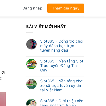
Đăng nhập
Tham gia ngay
BÀI VIẾT MỚI NHẤT
Slot365 - Cổng trò chơi
máy đánh bạc trực
tuyến hàng đầu
Slot365 – Nền tảng Slot
Trực tuyến Đáng Tin
Cậy
lợi
ác
Slot365 - Nền tảng chơi
xổ số trực tuyến uy tín
tại Việt Nam
Slot365 - Giới thiệu nền
tảng slot trực tuyến