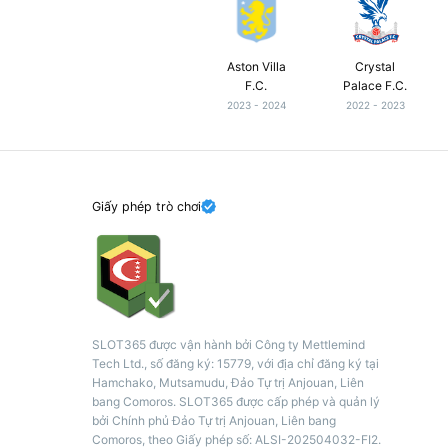
Aston Villa
Crystal
F.C.
Palace F.C.
2023 - 2024
2022 - 2023
Giấy phép trò chơi
SLOT365 được vận hành bởi Công ty Mettlemind
Tech Ltd., số đăng ký: 15779, với địa chỉ đăng ký tại
Hamchako, Mutsamudu, Đảo Tự trị Anjouan, Liên
bang Comoros. SLOT365 được cấp phép và quản lý
bởi Chính phủ Đảo Tự trị Anjouan, Liên bang
Comoros, theo Giấy phép số: ALSI-202504032-FI2.