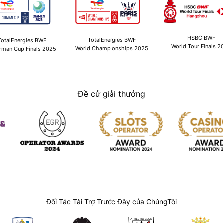
HSBC BWF
TotalEnergies BWF
TotalEnergies BWF
World Tour Finals 2
World Championships 2025
rman Cup Finals 2025
Đề cử giải thưởng
Đối Tác Tài Trợ Trước Đây của ChúngTôi