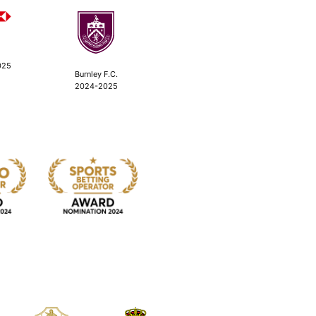
025
Burnley F.C.
2024-2025