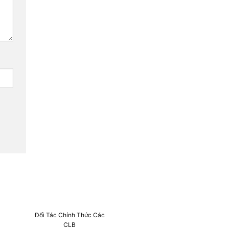
Đối Tác Chính Thức Các
CLB