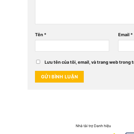
Tên
*
Email
*
Lưu tên của tôi, email, và trang web trong t
Nhà tài trợ Danh hiệu