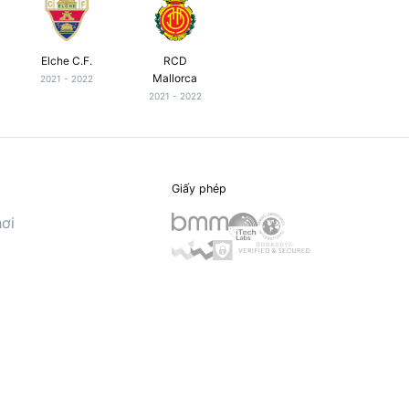
Elche C.F.
RCD
Mallorca
2021 - 2022
2021 - 2022
Giấy phép
ơi