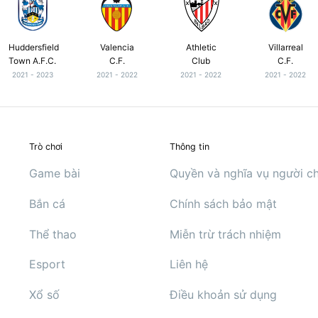
Huddersfield
Valencia
Athletic
Villarreal
Town A.F.C.
C.F.
Club
C.F.
2021 - 2023
2021 - 2022
2021 - 2022
2021 - 2022
Trò chơi
Thông tin
Game bài
Quyền và nghĩa vụ người ch
Bắn cá
Chính sách bảo mật
Thể thao
Miễn trừ trách nhiệm
Esport
Liên hệ
Xổ số
Điều khoản sử dụng