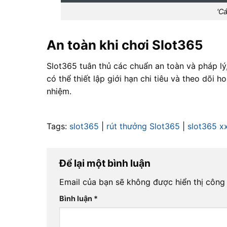
'C
An toàn khi chơi Slot365
Slot365 tuân thủ các chuẩn an toàn và pháp lý
có thể thiết lập giới hạn chi tiêu và theo dõi 
nhiệm.
Tags:
slot365
|
rút thưởng Slot365
|
slot365 xx
Để lại một bình luận
Email của bạn sẽ không được hiển thị công 
Bình luận
*