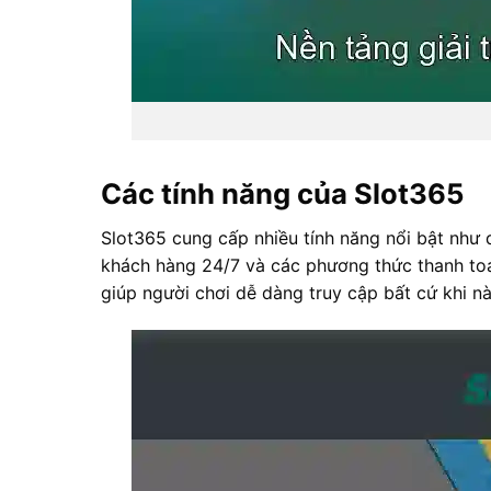
Các tính năng của Slot365
Slot365 cung cấp nhiều tính năng nổi bật như 
khách hàng 24/7 và các phương thức thanh toá
giúp người chơi dễ dàng truy cập bất cứ khi nà