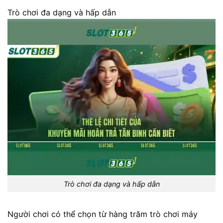
Trò chơi đa dạng và hấp dẫn
Trò chơi đa dạng và hấp dẫn
Người chơi có thể chọn từ hàng trăm trò chơi máy