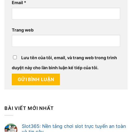
Email
*
Trang web
Lưu tên của tôi, email, và trang web trong trình
duyệt này cho lần bình luận kế tiếp của tôi.
BÀI VIẾT MỚI NHẤT
Slot365: Nền tảng chơi slot trực tuyến an toàn
và tin cậy