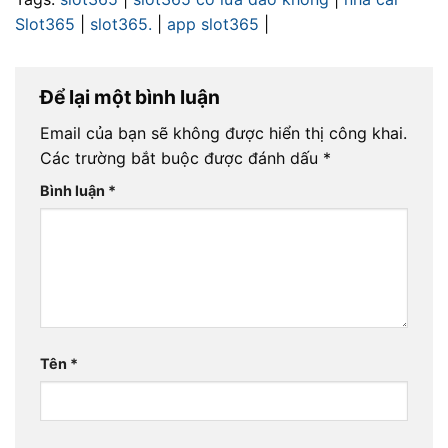
Slot365
|
slot365.
|
app slot365
|
Để lại một bình luận
Email của bạn sẽ không được hiển thị công khai.
Các trường bắt buộc được đánh dấu
*
Bình luận
*
Tên
*