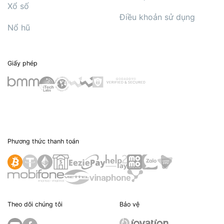
Xổ số
Điều khoản sử dụng
Nổ hũ
Giấy phép
Phương thức thanh toán
Theo dõi chúng tôi
Bảo vệ