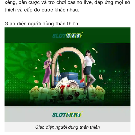
xèng, bàn cược và trò chơi casino live, đáp ứng mọi sở
thích và cấp độ cược khác nhau.
Giao diện người dùng thân thiện
Giao diện người dùng thân thiện