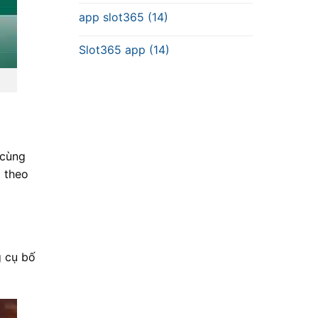
app slot365 (14)
Slot365 app (14)
 cùng
i theo
g cụ bố