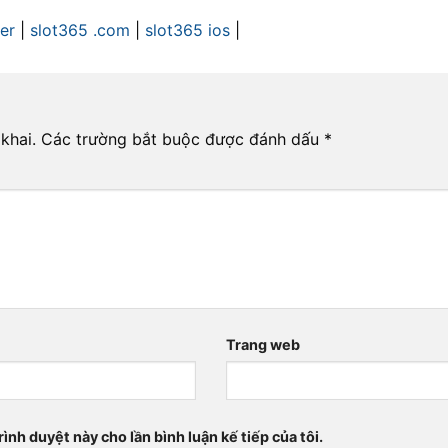
er
|
slot365 .com
|
slot365 ios
|
khai.
Các trường bắt buộc được đánh dấu
*
Trang web
rình duyệt này cho lần bình luận kế tiếp của tôi.