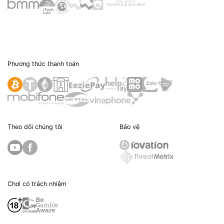
Phương thức thanh toán
Theo dõi chúng tôi
Bảo vệ
Chơi có trách nhiệm