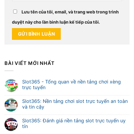
Lưu tên của tôi, email, và trang web trong trình
duyệt này cho lần bình luận kế tiếp của tôi.
BÀI VIẾT MỚI NHẤT
Slot365 - Tổng quan về nền tảng chơi xèng
trực tuyến
Slot365: Nền tảng chơi slot trực tuyến an toàn
và tin cậy
Slot365: Đánh giá nền tảng slot trực tuyến uy
tín