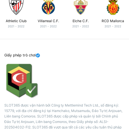
Athletic Club
Villarreal C.F.
Elche C.F.
RCD Mallorca
2021 - 2022
2021 - 2022
2021 - 2022
2021 - 2022
Giấy phép trò chơi
SLOT365 được vận hành bởi Công ty Mettlemind Tech Ltd., số đăng ký:
15779, với địa chỉ đăng ký tại Hamchako, Mutsamudu, Đảo Tự trị Anjouan,
Liên bang Comoros. SLOT365 được cấp phép và quản lý bởi Chính phủ
Đảo Tự trị Anjouan, Liên bang Comoros, theo Giấy phép số: ALSI-
202504032-FI2. SLOT365 đã vượt qua tất cả các yêu cầu tuân thủ pháp