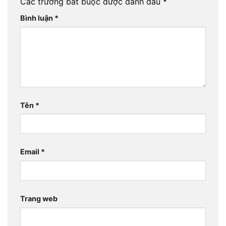
Các trường bắt buộc được đánh dấu
*
Bình luận
*
Tên
*
Email
*
Trang web