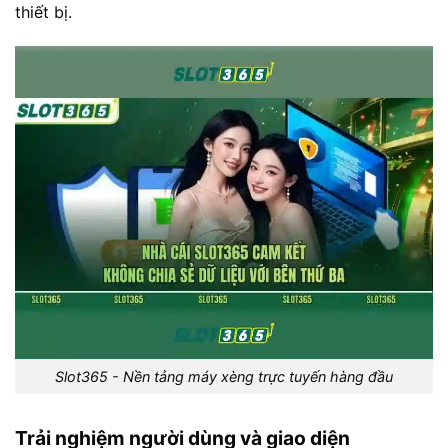
thiết bị.
Slot365 - Nền tảng máy xèng trực tuyến hàng đầu
Trải nghiệm người dùng và giao diện