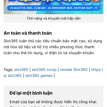
Tính năng và khuyến mãi hấp dẫn
An toàn và thanh toán
Slot365 tuân thủ các tiêu chuẩn bảo mật cao, sử dụng
mã hóa dữ liệu và hỗ trợ nhiều phương thức thanh
toán như thẻ tín dụng, ví điện tử và chuyển khoản.
Tags:
slot365
|
slot365 xxvip
|
review Slot365
|
https t
ly slot365
|
slot365 games
|
Để lại một bình luận
Email của bạn sẽ không được hiển thị công khai.