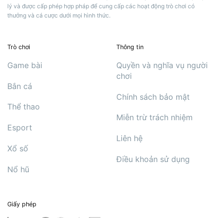
lý và được cấp phép hợp pháp để cung cấp các hoạt động trò chơi có
thưởng và cá cược dưới mọi hình thức.
Trò chơi
Thông tin
Game bài
Quyền và nghĩa vụ người
chơi
Bắn cá
Chính sách bảo mật
Thể thao
Miễn trừ trách nhiệm
Esport
Liên hệ
Xổ số
Điều khoản sử dụng
Nổ hũ
Giấy phép