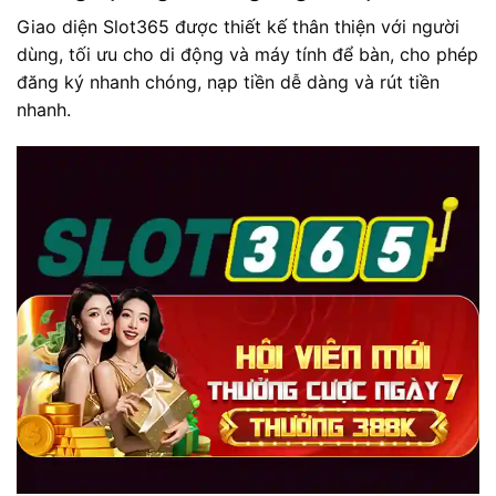
Giao diện Slot365 được thiết kế thân thiện với người
dùng, tối ưu cho di động và máy tính để bàn, cho phép
đăng ký nhanh chóng, nạp tiền dễ dàng và rút tiền
nhanh.